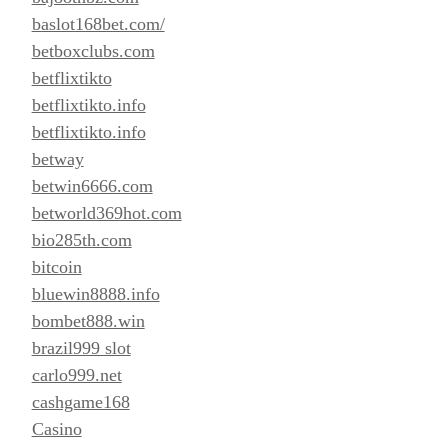
baslot168bet.com/
betboxclubs.com
betflixtikto
betflixtikto.info
betflixtikto.info
betway
betwin6666.com
betworld369hot.com
bio285th.com
bitcoin
bluewin8888.info
bombet888.win
brazil999 slot
carlo999.net
cashgame168
Casino