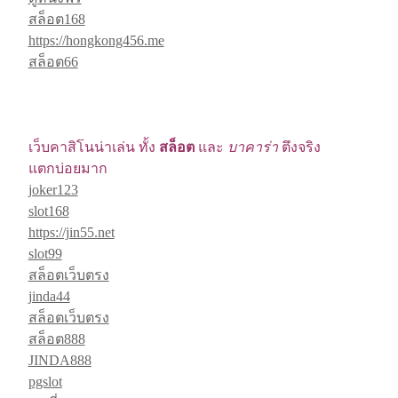
สล็อต168
https://hongkong456.me
สล็อต66
เว็บคาสิโนน่าเล่น ทั้ง
สล็อต
และ
บาคาร่า
ตึงจริง
แตกบ่อยมาก
joker123
slot168
https://jin55.net
slot99
สล็อตเว็บตรง
jinda44
สล็อตเว็บตรง
สล็อต888
JINDA888
pgslot