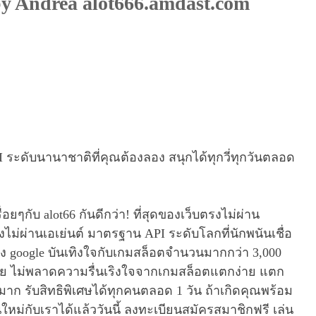
8 by Andrea alot666.amdast.com
 ระดับนานาชาติที่คุณต้องลอง สนุกได้ทุกวี่ทุกวันตลอด
ๆกับ alot66 กันดีกว่า! ที่สุดของเว็บตรงไม่ผ่าน
ไม่ผ่านเอเย่นต์ มาตรฐาน API ระดับโลกที่นักพนันเชื่อ
ง google บันเทิงใจกับเกมสล็อตจำนวนมากกว่า 3,000
าย ไม่พลาดความรื่นเริงใจจากเกมสล็อตแตกง่าย แตก
มาก รับสิทธิพิเศษได้ทุกคนตลอด 1 วัน ถ้าเกิดคุณพร้อม
นใหม่กับเราได้แล้ววันนี้ ลงทะเบียนสมัครสมาชิกฟรี เล่น