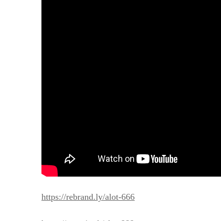
https://rebrand.ly/alot-666