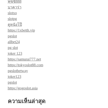
พุซซี่888
บาคาร่า
slotxo
slotpg
ดูหนังโป๊
https://1xbetth.vip
pgslot
allbet24
pg slot
joker 123
https://samurai777.net
https://tokyoslot88.com
pgslotbetway
joker123
pgslot
https://gogoslot.asia
ความเห็นล่าสุด