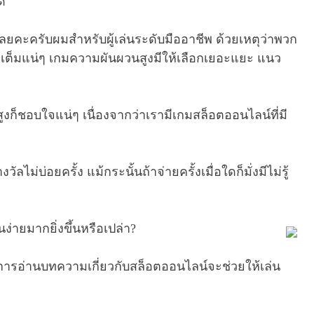
้
เลยคะครับผมสำหรับผู้เล่นระดับมืออาชีพ ด้วยเหตุว่าพวก
ดเต็มแน่ๆ เกมความผันผวนสูงมีให้เลือกเยอะแยะ แนว
ูงก็ชอบใจแน่ๆ เนื่องจากว่าเรามีเกมสล็อตออนไลน์ที่มี
ม่บ่อยครั้ง แม้กระนั้นถ้าจ่ายครั้งเมื่อใดก็มั่งมีไม่รู้
ง่ายมากยิ่งขึ้นหรือเปล่า?
 การอ่านบทความเกี่ยวกับสล็อตออนไลน์จะช่วยให้เล่น