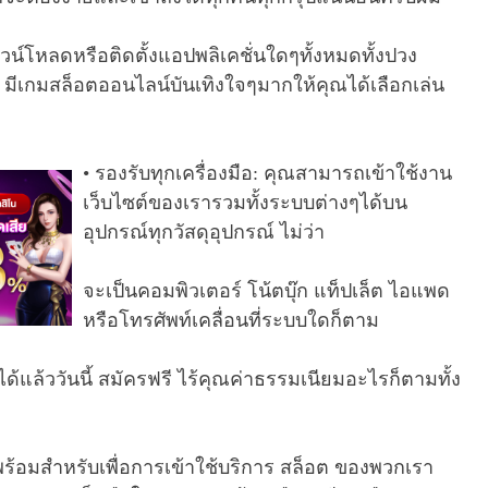
น์โหลดหรือติดตั้งแอปพลิเคชั่นใดๆทั้งหมดทั้งปวง
มีเกมสล็อตออนไลน์บันเทิงใจๆมากให้คุณได้เลือกเล่น
• รองรับทุกเครื่องมือ: คุณสามารถเข้าใช้งาน
เว็บไซต์ของเรารวมทั้งระบบต่างๆได้บน
อุปกรณ์ทุกวัสดุอุปกรณ์ ไม่ว่า
จะเป็นคอมพิวเตอร์ โน้ตบุ๊ก แท็ปเล็ต ไอแพด
หรือโทรศัพท์เคลื่อนที่ระบบใดก็ตาม
้แล้ววันนี้ สมัครฟรี ไร้คุณค่าธรรมเนียมอะไรก็ตามทั้ง
ะพร้อมสำหรับเพื่อการเข้าใช้บริการ สล็อต ของพวกเรา