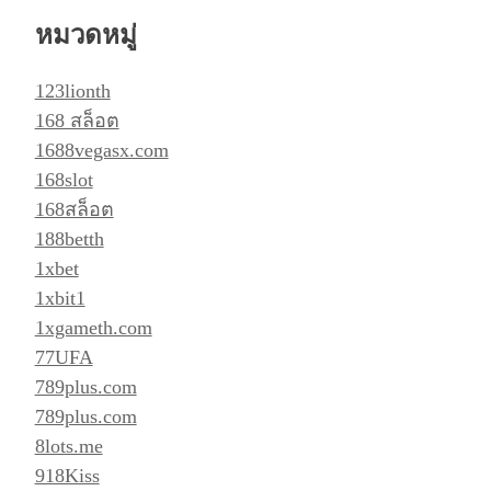
หมวดหมู่
123lionth
168 สล็อต
1688vegasx.com
168slot
168สล็อต
188betth
1xbet
1xbit1
1xgameth.com
77UFA
789plus.com
789plus.com
8lots.me
918Kiss