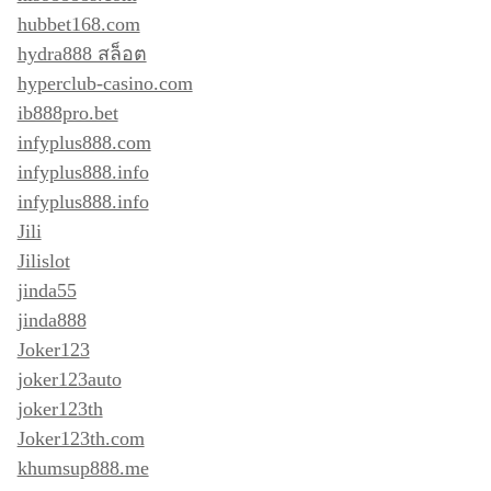
hubbet168.com
hydra888 สล็อต
hyperclub-casino.com
ib888pro.bet
infyplus888.com
infyplus888.info
infyplus888.info
Jili
Jilislot
jinda55
jinda888
Joker123
joker123auto
joker123th
Joker123th.com
khumsup888.me