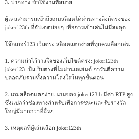
3. ปากทางเข้าใช้งานที่สบาย
ผู้เล่นสามารถเข้าถึงเกมสล็อตได้ผ่านทางลิงก์ตรงของ
joker123th ที่อัปเดตบ่อยๆ เพื่อการเข้าเล่นไม่มีสะดุด
โจ๊กเกอร์123 เว็บตรง สล็อตแตกง่ายที่ทุกคนเลือกเล่น
1. ความน่าไว้วางใจของเว็บไซต์ตรง:
joker123th
joker123 เป็นเว็บตรงที่ไม่ผ่านเอเย่นต์ การันตีความ
ปลอดภัยรวมทั้งความโล่งใสในทุกขั้นตอน
2. เกมสล็อตแตกง่าย: เกมของ joker123th มีค่า RTP สูง
ซึ่งแปลว่าช่องทางสำหรับเพื่อการชนะและรับรางวัล
ใหญ่มีมากกว่าที่อื่นๆ
3. เหตุผลที่ผู้เล่นเลือก joker123th