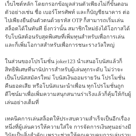
เว็บไซต์หลัก โดยกรอกข้อมูลส่วนตัวเพียงไม่กี่ขั้นตอน
ตัวอย่างเช่น ชื่อ เบอร์โทรศัพท์ และก็บัญชีธนาคาร ต่อ
ไปเพียงยืนยันตัวตนด้วยรหัส OTP ก็สามารถเริ่มเล่น
สล็อตได้ในทันที ยิ่งกว่านั้น สมาชิกใหม่ยังได้โอกาสได้
รับโบนัสต้อนรับสุดพิเศษที่เพิ่มทุนสำหรับเพื่อการเล่น
และก็เพิ่มโอกาสสำหรับเพื่อการชนะรางวัลใหญ่
ในส่วนของโปรโมชั่น joker123 นำเสนอโบนัสแล้วก็
สิทธิพิเศษที่นานัปการสำหรับผู้เล่นทุกระดับ ไม่ว่าจะ
เป็นโบนัสสมัครใหม่ โบนัสเงินออมรายวัน โปรโมชั่น
คืนยอดเสีย หรือโบนัสแนะนำเพื่อน ทุกโปรโมชั่นถูก
ดีไซน์มาเพื่อเพิ่มความสนุกสนานร่าเริงแล้วก็คุ้มให้กับผู้
เล่นอย่างเต็มที่
เทคนิคการเล่นสล็อตให้ประสบความสำเร็จเป็นอีกเรื่อง
หนึ่งที่ผู้เล่นควรให้ความใส่ใจ การจัดการเงินทุนอย่างมี
วินัยเป็นสิ่งสำคัญ เพราะช่วยให้คุณควบคุมการเล่นรวม