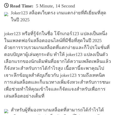
Read Time:
5 Minute, 14 Second
Joker123 สล็อตเว็บตรง เกมแตกง่ายที่ดีเยี่ยมที่สุด
ในปี 2025
joker123 หรือที่รู้จักในชื่อ โจ๊กเกอร์123 แปลงเป็นหนึ่ง
ในแพลตฟอร์มสล็อตออนไลน์ที่มีชื่อที่สุดในปี 2025
ด้วยการรวบรวมเกมสล็อตที่แตกง่ายและก็โปรโมชั่นที่
ตอบปัญหาผู้เล่นทุกระดับ ทำให้ joker123 แปลงเป็นตัว
เลือกแรกของนักเดิมพันที่อยากได้ความเพลิดเพลินแล้ว
ก็จังหวะสำหรับการได้กำไรสูง เนื้อหานี้จะพาคุณไป
เจาะลึกข้อมูลสำคัญเกี่ยวกับ joker123 รวมถึงเทคนิค
การเล่นสล็อตและก็แนวทางเพิ่มจังหวะสำหรับการชนะ
เพื่อช่วยทำให้คุณเข้าใจและก็จัดแจงสำหรับเพื่อการ
เล่นสล็อตอย่างเต็มที่
สำหรับผู้ที่มองหาเกมสล็อตที่สามารถได้กำไรได้