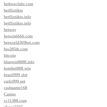
betboxclubs.com
betflixtikto
betflixtikto.info
betflixtikto.info
betway
betwin6666.com
betworld369hot.com
bio285th.com
bitcoin
bluewin8888.info
bombet888.win
brazil999 slot
carlo999.net
cashgame168
Casino
cc11388.com