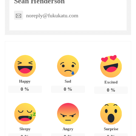
Sean Henderson
noreply@fukukatu.com
Happy
Sad
Excited
0
%
0
%
0
%
Sleepy
Angry
Surprise