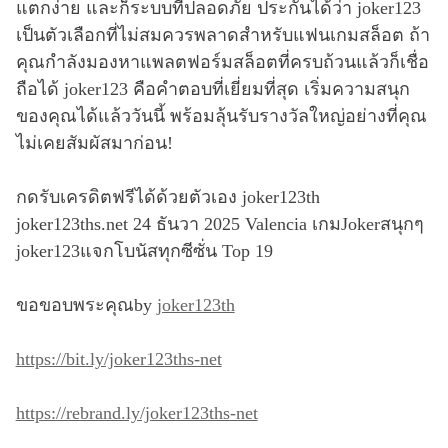
แตกง่าย และก็ระบบที่ปลอดภัย ประกันได้ว่า joker123
เป็นตัวเลือกที่ไม่สมควรพลาดสำหรับแฟนเกมสล็อต ถ้า
คุณกำลังมองหาแพลตฟอร์มสล็อตที่ครบถ้วนแล้วก็เชื่อ
ถือได้ joker123 คือคำตอบที่เยี่ยมที่สุด เริ่มความสนุก
ของคุณได้แล้ววันนี้ พร้อมลุ้นรับรางวัลใหญ่อย่างที่คุณ
ไม่เคยสัมผัสมาก่อน!
กดรับเครดิตฟรีได้ด้วยตัวเอง joker123th
joker123ths.net 24 ธันวา 2025 Valencia เกมJokerสนุกๆ
joker123แจกโบนัสทุกซีซั่น Top 19
ขอขอบพระคุณby
joker123th
https://bit.ly/joker123ths-net
https://rebrand.ly/joker123ths-net