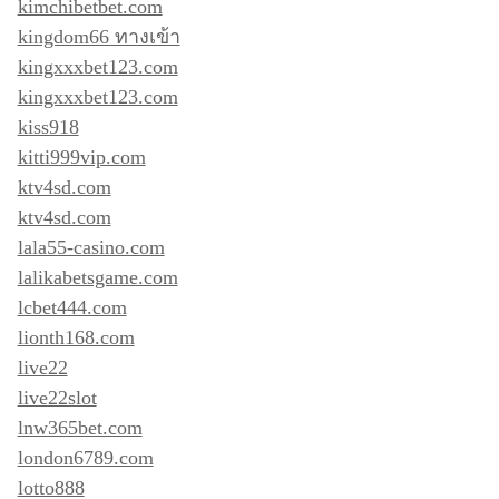
kimchibetbet.com
kingdom66 ทางเข้า
kingxxxbet123.com
kingxxxbet123.com
kiss918
kitti999vip.com
ktv4sd.com
ktv4sd.com
lala55-casino.com
lalikabetsgame.com
lcbet444.com
lionth168.com
live22
live22slot
lnw365bet.com
london6789.com
lotto888