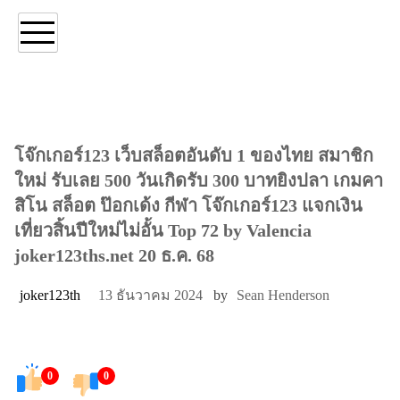
โจ๊กเกอร์123 เว็บสล็อตอันดับ 1 ของไทย สมาชิก
ใหม่ รับเลย 500 วันเกิดรับ 300 บาทยิงปลา เกมคา
สิโน สล็อต ป๊อกเด้ง กีฬา โจ๊กเกอร์123 แจกเงิน
เที่ยวสิ้นปีใหม่ไม่อั้น Top 72 by Valencia
joker123ths.net 20 ธ.ค. 68
joker123th
13 ธันวาคม 2024
by
Sean Henderson
0
0