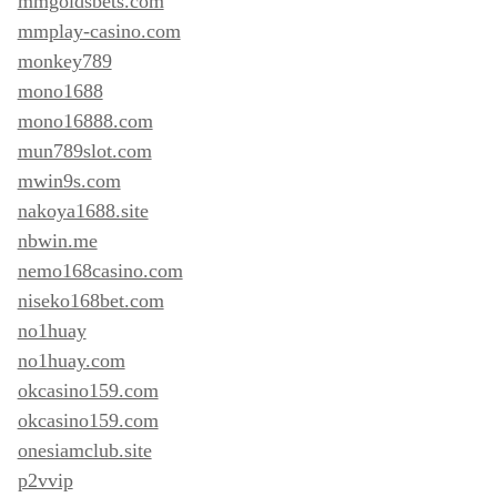
mmgoldsbets.com
mmplay-casino.com
monkey789
mono1688
mono16888.com
mun789slot.com
mwin9s.com
nakoya1688.site
nbwin.me
nemo168casino.com
niseko168bet.com
no1huay
no1huay.com
okcasino159.com
okcasino159.com
onesiamclub.site
p2vvip