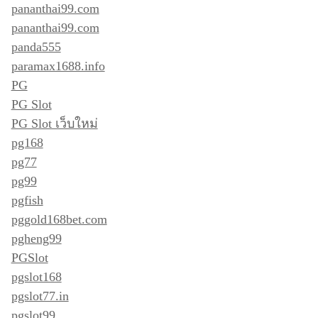
pananthai99.com
pananthai99.com
panda555
paramax1688.info
PG
PG Slot
PG Slot เว็บใหม่
pg168
pg77
pg99
pgfish
pggold168bet.com
pgheng99
PGSlot
pgslot168
pgslot77.in
pgslot99