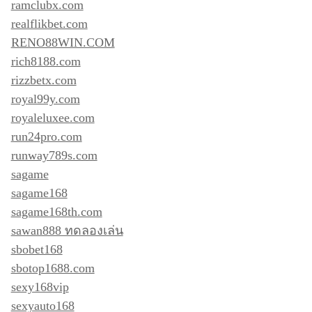
ramclubx.com
realflikbet.com
RENO88WIN.COM
rich8188.com
rizzbetx.com
royal99y.com
royaleluxee.com
run24pro.com
runway789s.com
sagame
sagame168
sagame168th.com
sawan888 ทดลองเล่น
sbobet168
sbotop1688.com
sexy168vip
sexyauto168