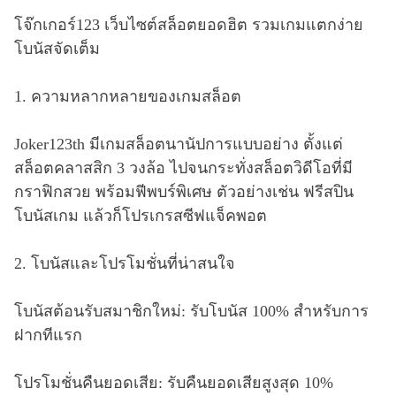
โจ๊กเกอร์123 เว็บไซต์สล็อตยอดฮิต รวมเกมแตกง่าย
โบนัสจัดเต็ม
1. ความหลากหลายของเกมสล็อต
Joker123th มีเกมสล็อตนานัปการแบบอย่าง ตั้งแต่
สล็อตคลาสสิก 3 วงล้อ ไปจนกระทั่งสล็อตวิดีโอที่มี
กราฟิกสวย พร้อมฟีพบร์พิเศษ ตัวอย่างเช่น ฟรีสปิน
โบนัสเกม แล้วก็โปรเกรสซีฟแจ็คพอต
2. โบนัสและโปรโมชั่นที่น่าสนใจ
โบนัสต้อนรับสมาชิกใหม่: รับโบนัส 100% สำหรับการ
ฝากทีแรก
โปรโมชั่นคืนยอดเสีย: รับคืนยอดเสียสูงสุด 10%