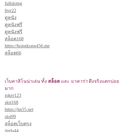
fullslotpg
live22
ดูหนัง
ดูหนังฟรี
ดูหนังฟรี
สล็อต168
https://hongkong456.me
สล็อต66
เว็บคาสิโนน่าเล่น ทั้ง
สล็อต
และ
บาคาร่า
ตึงจริงแตกบ่อย
มาก
joker123
slot168
https://jin55.net
slot99
สล็อตเว็บตรง
jinda44