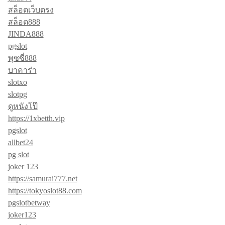
สล็อตเว็บตรง
สล็อต888
JINDA888
pgslot
พุซซี่888
บาคาร่า
slotxo
slotpg
ดูหนังโป๊
https://1xbetth.vip
pgslot
allbet24
pg slot
joker 123
https://samurai777.net
https://tokyoslot88.com
pgslotbetway
joker123