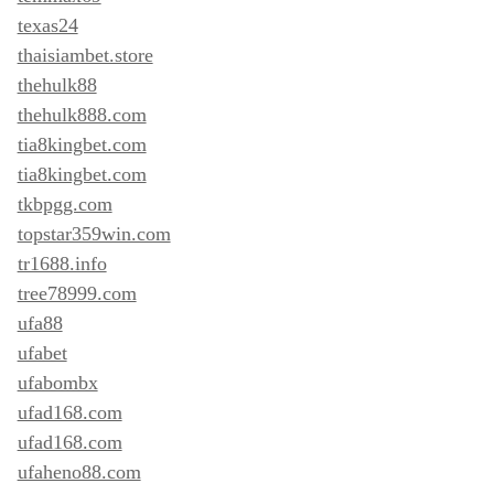
texas24
thaisiambet.store
thehulk88
thehulk888.com
tia8kingbet.com
tia8kingbet.com
tkbpgg.com
topstar359win.com
tr1688.info
tree78999.com
ufa88
ufabet
ufabombx
ufad168.com
ufad168.com
ufaheno88.com