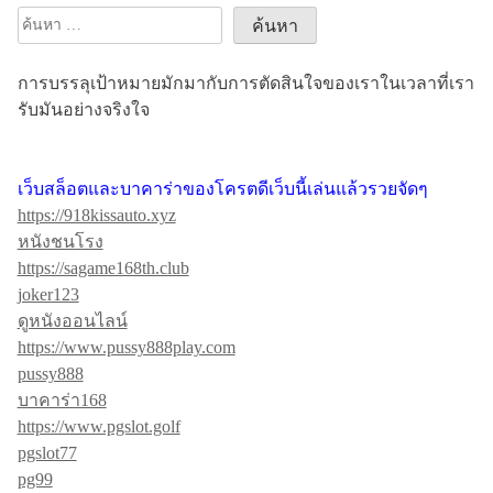
ง
ค้นหา
สำหรับ:
การบรรลุเป้าหมายมักมากับการตัดสินใจของเราในเวลาที่เรา
รับมันอย่างจริงใจ
เว็บสล็อตและบาคาร่าของโครตดีเว็บนี้เล่นแล้วรวยจัดๆ
https://918kissauto.xyz
หนังชนโรง
https://sagame168th.club
joker123
ดูหนังออนไลน์
https://www.pussy888play.com
pussy888
บาคาร่า168
https://www.pgslot.golf
pgslot77
pg99