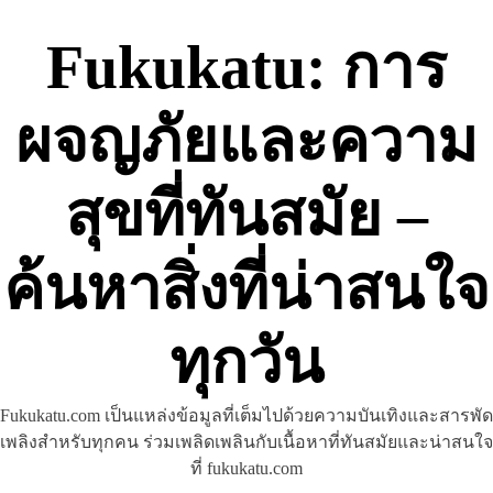
Skip
to
Fukukatu: การ
content
ผจญภัยและความ
สุขที่ทันสมัย –
ค้นหาสิ่งที่น่าสนใจ
ทุกวัน
Fukukatu.com เป็นแหล่งข้อมูลที่เต็มไปด้วยความบันเทิงและสารพัด
เพลิงสำหรับทุกคน ร่วมเพลิดเพลินกับเนื้อหาที่ทันสมัยและน่าสนใจ
ที่ fukukatu.com