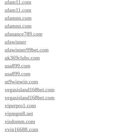
ufam11.com
ufam11.com
ufamnn.com
ufamnn.com
ufanance789.com
ufawinner
ufawinner99bet.com
uk369clubs.com
usa899.com
usa899.com
ut9winwin.com
vegasisland168bet.com
vegasisland168bet.com
viperpro1.com
vipmgm8.net
visdomm.com
vvip16688.com