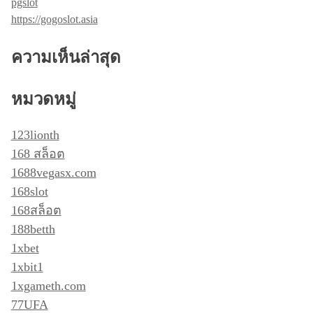
pgslot
https://gogoslot.asia
ความเห็นล่าสุด
หมวดหมู่
123lionth
168 สล็อต
1688vegasx.com
168slot
168สล็อต
188betth
1xbet
1xbit1
1xgameth.com
77UFA