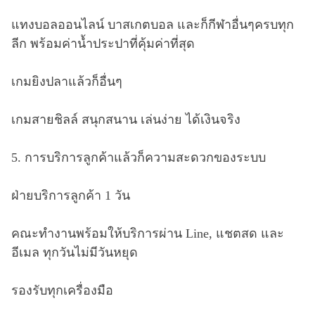
แทงบอลออนไลน์ บาสเกตบอล และก็กีฬาอื่นๆครบทุก
ลีก พร้อมค่าน้ำประปาที่คุ้มค่าที่สุด
เกมยิงปลาแล้วก็อื่นๆ
เกมสายชิลล์ สนุกสนาน เล่นง่าย ได้เงินจริง
5. การบริการลูกค้าแล้วก็ความสะดวกของระบบ
ฝ่ายบริการลูกค้า 1 วัน
คณะทำงานพร้อมให้บริการผ่าน Line, แชตสด และ
อีเมล ทุกวันไม่มีวันหยุด
รองรับทุกเครื่องมือ