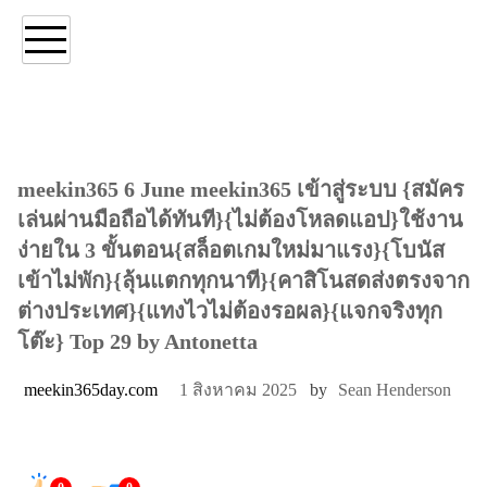
meekin365 6 June meekin365 เข้าสู่ระบบ {สมัคร
เล่นผ่านมือถือได้ทันที}{ไม่ต้องโหลดแอป}ใช้งาน
ง่ายใน 3 ขั้นตอน{สล็อตเกมใหม่มาแรง}{โบนัส
เข้าไม่พัก}{ลุ้นแตกทุกนาที}{คาสิโนสดส่งตรงจาก
ต่างประเทศ}{แทงไวไม่ต้องรอผล}{แจกจริงทุก
โต๊ะ} Top 29 by Antonetta
meekin365day.com
1 สิงหาคม 2025
by
Sean Henderson