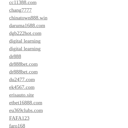
cc11388.com
chang7777
chinatown888.win
daruma1688.com
dgb222hot.com
digital learning
digital learning
dr888
dr888bet.com
dr888bet.com
du2477.com
ek4567.com
erisauto.site
etbet16888.com
eu369clubs.com
FAFA123
faro168