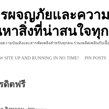
รผจญภัยและความสุ
นหาสิ่งที่น่าสนใจทุก
้วยความบันเทิงและสารพัดเพลิงสำหรับทุกคน ร่วมเพลิดเพลินกับเนื้
W SITE UP AND RUNNING IN NO TIME!
PIN POSTS
รดิตฟรี