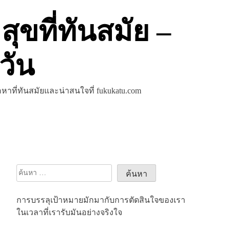
ขที่ทันสมัย –
วัน
อหาที่ทันสมัยและน่าสนใจที่ fukukatu.com
ค้นหา
สำหรับ:
การบรรลุเป้าหมายมักมากับการตัดสินใจของเรา
ในเวลาที่เรารับมันอย่างจริงใจ