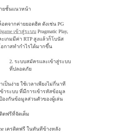
ายชั้นแนวหน้า
สล็อตจากค่ายยอดฮิต ดังเช่น PG
9game เข้าสู่ระบบ
Pragmatic Play,
่ละเกมมีค่า RTP สูงแล้วก็โบนัส
มีโอกาสทำกำไรได้มากขึ้น
2. ระบบสมัครและเข้าสู่ระบบ
ที่ปลอดภัย
เป็นง่าย ใช้เวลาเพียงไม่กี่นาที
้าระบบ ที่มีการเข้ารหัสข้อมูล
ป้องกันข้อมูลส่วนตัวของผู้เล่น
ิตฟรีที่จัดเต็ม
e เครดิตฟรี ในทันทีข้างหลัง