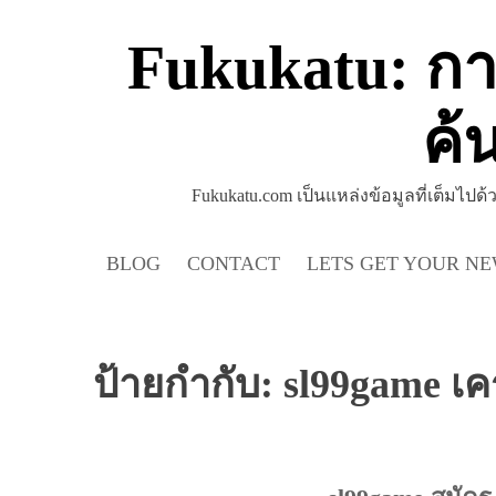
Skip
to
Fukukatu: กา
content
ค้
Fukukatu.com เป็นแหล่งข้อมูลที่เต็มไปด
BLOG
CONTACT
LETS GET YOUR NE
ป้ายกำกับ:
sl99game เค