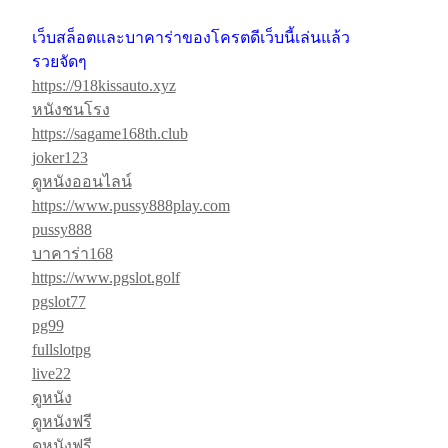
เว็บสล็อตและบาคาร่าของโครตดีเว็บนี้เล่นแล้ว
รวยจัดๆ
https://918kissauto.xyz
หนังชนโรง
https://sagame168th.club
joker123
ดูหนังออนไลน์
https://www.pussy888play.com
pussy888
บาคาร่า168
https://www.pgslot.golf
pgslot77
pg99
fullslotpg
live22
ดูหนัง
ดูหนังฟรี
ดูหนังฟรี